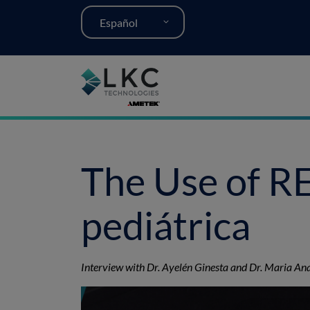
Español
The Use of R
pediátrica
Interview with Dr. Ayelén Ginesta and Dr. Maria An