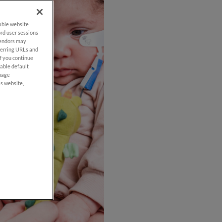
nable website
rd user sessions
vendors may
eferring URLs and
If you continue
nable default
anage
is website,