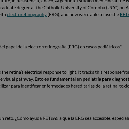
titute, in Resistencia, Chaco, Argentina. I studied medicine at the
graduate degree at the Catholic University of Cordoba (UCC) on 
with
electroretinography
(ERG), and how we’re able to use the
RET
el papel de la electrorretinografía (ERG) en casos pediátricos?
the retina’s electrical response to light. It tracks this response 
ire visual pathway.
Esto es fundamental en pediatría para diagno
lizar para identificar enfermedades hereditarias de la retina, toxic
 un reto. ¿Cómo ayuda RET
eval
a que la ERG sea accesible, especia