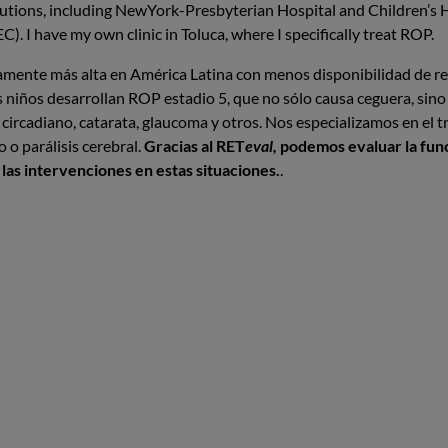
stitutions, including NewYork-Presbyterian Hospital and Children’s 
. I have my own clinic in Toluca, where I specifically treat ROP.
ivamente más alta en América Latina con menos disponibilidad de 
 niños desarrollan ROP estadio 5, que no sólo causa ceguera, sino
 circadiano, catarata, glaucoma y otros. Nos especializamos en el t
o parálisis cerebral.
Gracias al RET
eval,
podemos evaluar la funci
 las intervenciones en estas situaciones.
.