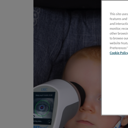
This site uses
features and 
and interacti
monitor, reco
other browsin
to browse our
website featu
Preferences” 
Cookie Polic