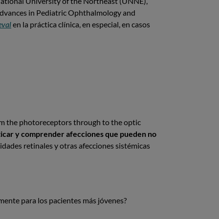
 National University of the Northeast (UNNE),
Advances in Pediatric Ophthalmology and
eval
en la práctica clínica, en especial, en casos
from the photoreceptors through to the optic
sticar y comprender afecciones que pueden no
idades retinales y otras afecciones sistémicas
lmente para los pacientes más jóvenes?