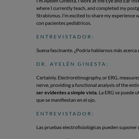
I’m Ayelén Ginesta. I work at the Eye and Ear Ins
where I currently teach, and completed my post
Strabismus. I’m excited to share my experience 
con pacientes pediátricos.
ENTREVISTADOR:
Suena fascinante. ¿Podría hablarnos más acerca d
DR. AYELÉN GINESTA:
Certainly. Electroretinography, or ERG, measures 
nerve, providing a functional analysis of the ent
ser evidentes a simple vista.
La ERG se puede uti
que se manifiestan en el ojo.
ENTREVISTADOR:
Las pruebas electrofisiológicas pueden suponer