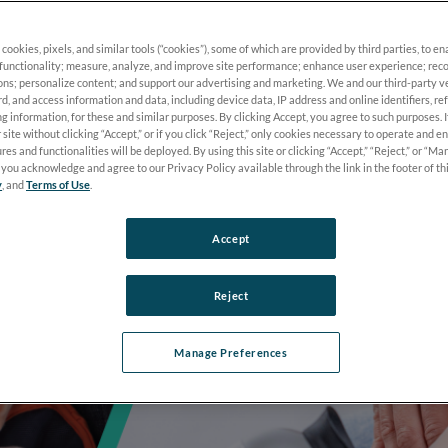
 cookies, pixels, and similar tools (“cookies”), some of which are provided by third parties, to e
functionality; measure, analyze, and improve site performance; enhance user experience; reco
ons; personalize content; and support our advertising and marketing. We and our third-party 
rd, and access information and data, including device data, IP address and online identifiers, r
g information, for these and similar purposes. By clicking Accept, you agree to such purposes. 
 site without clicking “Accept,” or if you click “Reject,” only cookies necessary to operate and e
res and functionalities will be deployed. By using this site or clicking “Accept,” “Reject,” or “M
you acknowledge and agree to our Privacy Policy available through the link in the footer of th
y
, and
Terms of Use
.
Accept
Reject
Manage Preferences