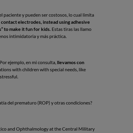
l paciente y pueden ser costosos, lo cual limita
l contact electrodes, instead using adhesive
” to make it fun for kids.
Estas tiras las llamo
enos intimidatoria y más práctica.
Por ejemplo, en mi consulta,
llevamos con
uations with children with special needs, like
stressful.
opatía del prematuro (ROP) y otras condiciones?
Mexico and Ophthalmology at the Central Military