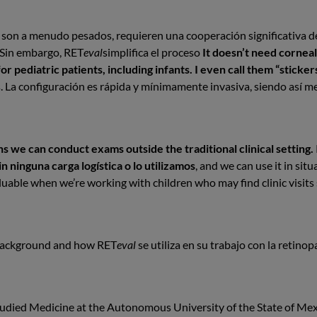
s son a menudo pesados, requieren una cooperación significativa de
. Sin embargo, RET
eval
simplifica el proceso
It doesn’t need cornea
or pediatric patients, including infants. I even call them “stickers
s. La configuración es rápida y mínimamente invasiva, siendo así m
ns we can conduct exams outside the traditional clinical setting.
in ninguna carga logística o lo utilizamos
, and we can use it in sit
valuable when we’re working with children who may find clinic visits 
 background and how RET
eval
se utiliza en su trabajo con la retin
. I studied Medicine at the Autonomous University of the State of 