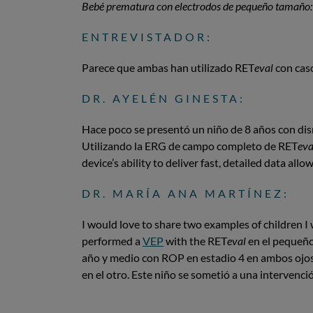
Bebé prematura con electrodos de pequeño tamaño
ENTREVISTADOR:
Parece que ambas han utilizado RET
eval
con caso
DR. AYELÉN GINESTA:
Hace poco se presentó un niño de 8 años con dismi
Utilizando la ERG de campo completo de RET
eva
device’s ability to deliver fast, detailed data al
DR. MARÍA ANA MARTÍNEZ:
I would love to share two examples of children 
performed a
VEP
with the RET
eval
en el pequeño
año y medio con ROP en estadio 4 en ambos ojos.
en el otro. Este niño se sometió a una intervenci