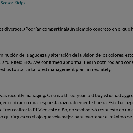
:
Sensor Strips
s diversos. ¿Podrían compartir algún ejemplo concreto en el que 
nución de la agudeza y alteración de la visión de los colores, est
l
’s full-field ERG, we confirmed abnormalities in both rod and con
lowed us to start a tailored management plan immediately.
I was recently managing. One is a three-year-old boy who had agg
, encontrando una respuesta razonablemente buena. Este hallazgo
 Tras realizar la PEV en este niño, no se observó respuesta en un
ón quirúrgica en el ojo que veía mejor para mantener el máximo de 