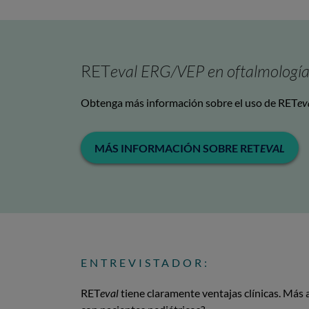
RET
eval ERG/VEP en oftalmología
Obtenga más información sobre el uso de RET
ev
MÁS INFORMACIÓN SOBRE RET
EVAL
ENTREVISTADOR:
RET
eval
tiene claramente ventajas clínicas. Más al