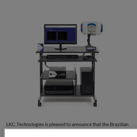
LKC Technologies is pleased to announce that the Brazilian
Health Regulatory Agency (Anvisa) has granted approval of