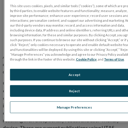
®
the
UTAS
device
, making this a significant advancement in
This site uses cookies, pixels, and similar tools (“cookies”), some of which are p
the preservation and enhancement of sight for patients in
by third parties, to enable website features and functionality; measure, analyze,
Brazil. LKC is collaborating with Oculus Brasil to provide
improve site performance; enhance user experience; record user sessions an
interactions; personalize content; and support our advertising and marketing. 
physicians with broader access to LKC’s UTAS System and
our third-party vendors may monitor, record, and access information and data,
RET
eval
devices. Both are in extensive use around the world
including device data, IP address and online identifiers, referring URLs and oth
at leading clinics and physician offices. UTAS has been cited
browsing information, for these and similar purposes. By clicking Accept, you ag
such purposes. If you continue to browse our site without clicking “Accept,” or if
in well over 600 publications.
click “Reject,” only cookies necessary to operate and enable default website fe
and functionalities will be deployed. By using this site or clicking “Accept,” “Rejec
“Manage Preferences” you acknowledge and agree to our Privacy Policy availab
Another step in making functional diagnostics accessible to
through the link in the footer of this website,
Cookie Policy
, and
Terms of Use
.
all clinicians leading to faster diagnosis of complex eye
diseases.
Accept
Current UTAS Systems have been developed with the
expertise and growing knowledge of over 45 years of
Reject
experience. The first UTAS generation was introduced
in 1976, and LKC’s objective ever since has been to
Manage Preferences
continually deliver a system that goes beyond limits
resulting in an exceptionally robust and user-friendly
device. There are current publications using UTAS