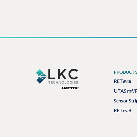
PRODUCT
RET
eval
UTAS mf/
Sensor Stri
RET
evet