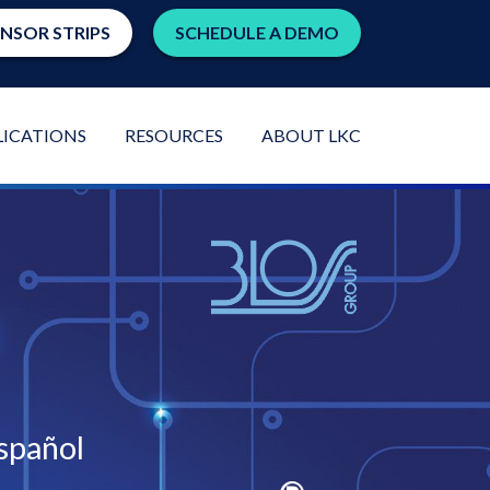
ENSOR STRIPS
SCHEDULE A DEMO
LICATIONS
RESOURCES
ABOUT LKC
spañol