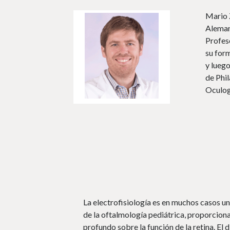
Mario 
Aleman
Profes
su for
y luego
de Phi
Oculog
La electrofisiología es en muchos casos u
de la oftalmología pediátrica, proporcio
profundo sobre la función de la retina. El 