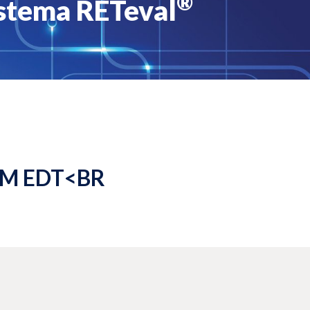
®
istema RETeval
 PM EDT<BR