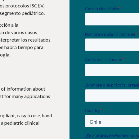
 los protocolos ISCEV,
l segmento pediátrico.
ción a la
ión de varios casos
terpretar los resultados
ión habrá tiempo para
ogía.
 of information about
est for many applications
liant, easy to use, hand-
a pediatric clinical