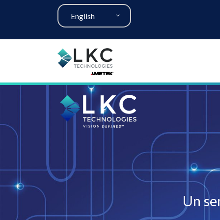
English
Un se